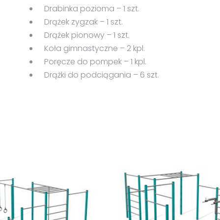
Drabinka pozioma – 1 szt.
Drążek zygzak – 1 szt.
Drążek pionowy – 1 szt.
Koła gimnastyczne – 2 kpl.
Poręcze do pompek – 1 kpl.
Drążki do podciągania – 6 szt.