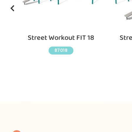
1
Street Workout FIT 18
Stre
87018