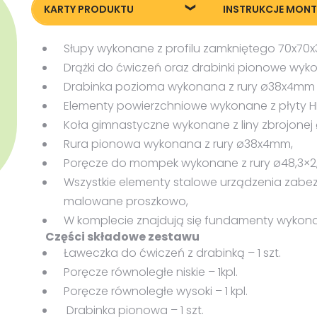
KARTY PRODUKTU
INSTRUKCJE MON
87008_Street-Workout-Fit-
Instrukcja monta
Słupy wykonane z profilu zamkniętego 70x70
8_KT20240715
Drążki do ćwiczeń oraz drabinki pionowe wyko
Drabinka pozioma wykonana z rury ø38x4mm 
Elementy powierzchniowe wykonane z płyty H
Koła gimnastyczne wykonane z liny zbrojone
Rura pionowa wykonana z rury ø38x4mm,
Poręcze do mompek wykonane z rury ø48,3×
Wszystkie elementy stalowe urządzenia zabe
malowane proszkowo,
W komplecie znajdują się fundamenty wykona
Części składowe zestawu
Ławeczka do ćwiczeń z drabinką – 1 szt.
Poręcze równoległe niskie – 1kpl.
Poręcze równoległe wysoki – 1 kpl.
Drabinka pionowa – 1 szt.