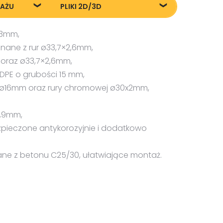
TAŻU
PLIKI 2D/3D
żu
87008_Street-workout-Fit-
x3mm,
8_20240715
nane z rur ø33,7×2,6mm,
oraz ø33,7×2,6mm,
DPE o grubości 15 mm,
j ø16mm oraz rury chromowej ø30x2mm,
2,9mm,
zpieczone antykorozyjnie i dodatkowo
ne z betonu C25/30, ułatwiające montaż.