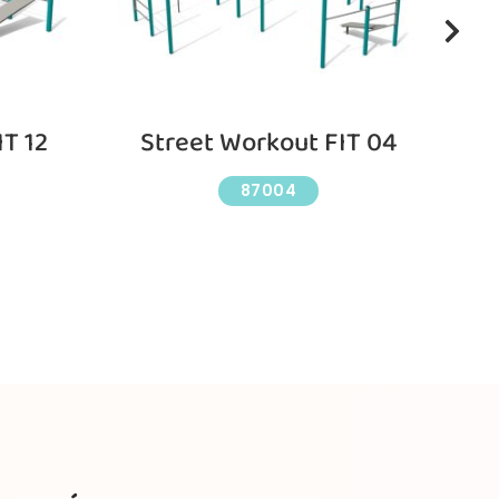
IT 12
Street Workout FIT 04
S
87004