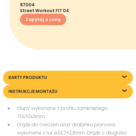
87004
Street Workout FIT 04
Zapytaj o cenę
KARTY PRODUKTU
Karta techniczna
INSTRUKCJE MONTAŻU
Instrukcja montażu
Słupy wykonane z profilu zamkniętego
70x70x3mm,
Drążki do ćwiczeń oraz drabinka pionowa
wykonane z rur ø33,7×2,6mm. Drążki o długości