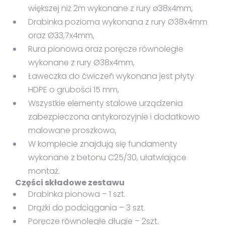
większej niż 2m wykonane z rury ø38x4mm,
Drabinka pozioma wykonana z rury Ø38x4mm
oraz Ø33,7x4mm,
Rura pionowa oraz poręcze równoległe
wykonane z rury Ø38x4mm,
Ławeczka do ćwiczeń wykonana jest płyty
HDPE o grubości 15 mm,
Wszystkie elementy stalowe urządzenia
zabezpieczona antykorozyjnie i dodatkowo
malowane proszkowo,
W komplecie znajdują się fundamenty
wykonane z betonu C25/30, ułatwiające
montaż.
Części składowe zestawu
Drabinka pionowa – 1 szt.
Drążki do podciągania – 3 szt.
Poręcze równoległe długie – 2szt.