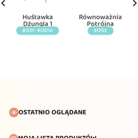
Huśtawka
Równoważnia
Dżungla 1
Potrójna
81301-81301A
81252
OSTATNIO OGLĄDANE