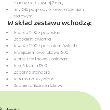
blachy nierdzewnej 2 mm,
Liny Ø16 polipropylenowe, z rdzeniem
stalowym.
W skład zestawu wchodzą:
1x wieża 1200 z podestami:
2x podest-ćwiartka
1x wieża 1200 z podestem ćwiartka
1x wejście linowe łukowe 1200
1x przejście linowe z osłonami
1x zjeżdżalnia 1200
2x palma standard
1x palma zakrzywiona
3x bariera liściasta łukowa
Nowości