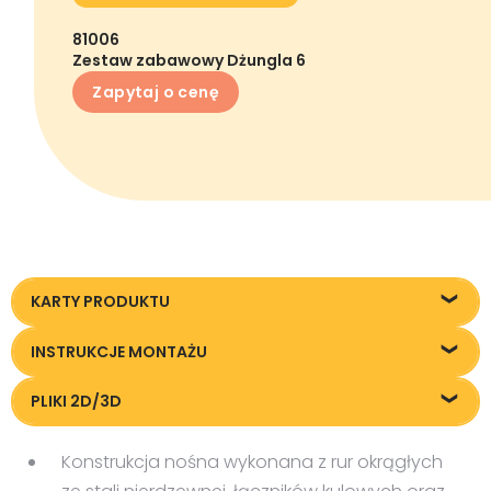
81006
Zestaw zabawowy Dżungla 6
Zapytaj o cenę
KARTY PRODUKTU
Karta techniczna
INSTRUKCJE MONTAŻU
IM-81006.pdf
PLIKI 2D/3D
Pliki DXF/DWG 81006.dwg
Konstrukcja nośna wykonana z rur okrągłych
Pliki FBX