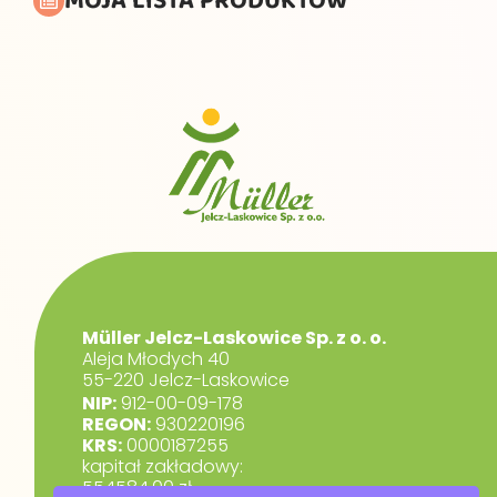
MOJA LISTA PRODUKTÓW
Müller Jelcz-Laskowice Sp. z o. o.
Aleja Młodych 40
55-220 Jelcz-Laskowice
NIP:
912-00-09-178
REGON:
930220196
KRS:
0000187255
kapitał zakładowy:
554584,00 zł.