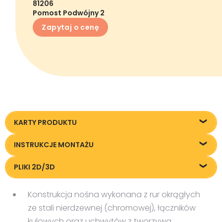
81206
Pomost Podwójny 2
Zapytaj o cenę
KARTY PRODUKTU
Karta techniczna
INSTRUKCJE MONTAŻU
IM-81206.pdf
PLIKI 2D/3D
Pliki DXF/DWG 81206.dwg
Konstrukcja nośna wykonana z rur okrągłych
Pliki FBX
ze stali nierdzewnej (chromowej), łączników
Pliki OBJ
kulowych oraz uchwytów z tworzywa