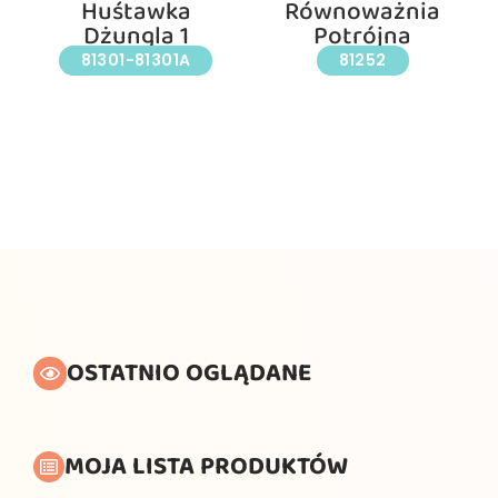
Huśtawka
Równoważnia
Dżungla 1
Potrójna
81301-81301A
81252
OSTATNIO OGLĄDANE
MOJA LISTA PRODUKTÓW