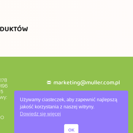
ODUKTÓW
178
marketing@muller.com.pl
196
+48 71 318 84 84
55
wy:
Używamy ciasteczek, aby zapewnić najlepszą
jakość korzystania z naszej witryny.
Dowiedz się więcej
DO
Polityka prywatności
Warunki gwarancji
OK