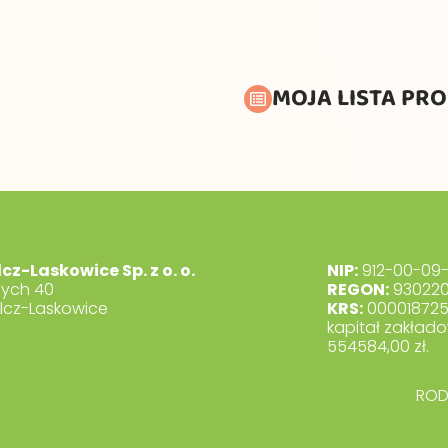
MOJA LISTA PR
lcz-Laskowice Sp. z o. o.
NIP:
912-00-09-
dych 40
REGON:
930220
lcz-Laskowice
KRS:
00001872
kapitał zakłado
554584,00 zł.
RO