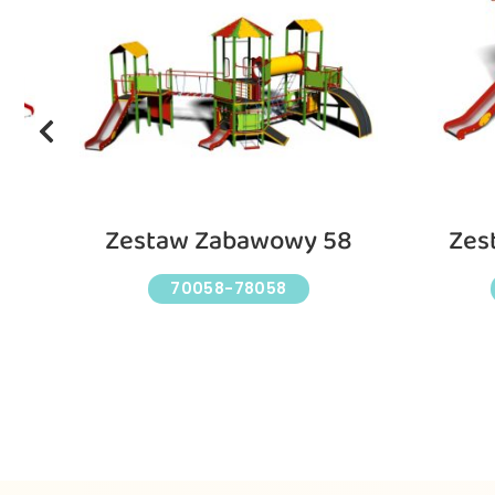
7
Zestaw Zabawowy 58
Zes
70058-78058