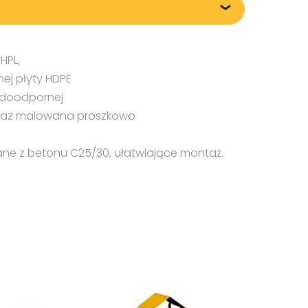
HPL,
ej płyty HDPE
wodoodpornej
oraz malowana proszkowo
ne z betonu C25/30, ułatwiające montaż.