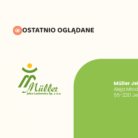
OSTATNIO OGLĄDANE
Müller Je
Aleja Mło
55-220 Je