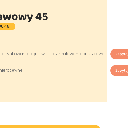
awowy 45
8045
wa ocynkowana ogniowo oraz malowana proszkowo
Zapytaj
 nierdzewnej
Zapytaj