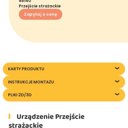
88140
Przejście strażackie
Zapytaj o cenę
KARTY PRODUKTU
Karta techniczna
INSTRUKCJE MONTAŻU
Instrukcja montażu
PLIKI 2D/3D
Pliki DXF/DWG 88140
Urządzenie Przejście
strażackie