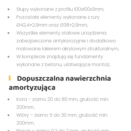
Słupy wykonane z profilu 100x100x3mm,
Pozostałe elementy wykonane z rury
Ø42,4×2,9mm oraz Ø38×2,9mm,
Wszystkie elementy stalowe urządzenia
zabezpieczone antykorozyjnie i dodatkowo
malowane lakierem akrylowym strukturalnym,
W komplecie znajdują się fundamenty
wykonane z betonu, ułatwiające montaż,
Dopuszczalna nawierzchnia
amortyzująca
Kora – ziarno 20 do 80 mm, grubość min.
200mm,
Wióry – ziarno 5 do 30 mm, grubość min.
200mm,
Piasek – ziarno 0,2 do 2 mm, grubość min.