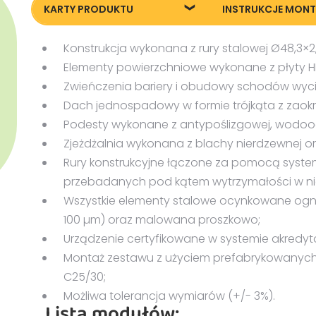
KARTY PRODUKTU
INSTRUKCJE MON
72002_Zestaw-Avenir-
Instrukcja monta
Konstrukcja wykonana z rury stalowej Ø48,3×
2_KT20240618
Elementy powierzchniowe wykonane z płyty H
Archive for Product
categories
Zwieńczenia bariery i obudowy schodów wycię
Dach jednospadowy w formie trójkąta z zaok
Podesty wykonane z antypoślizgowej, wodoodp
Zjeżdżalnia wykonana z blachy nierdzewnej or
Rury konstrukcyjne łączone za pomocą syste
przebadanych pod kątem wytrzymałości w n
Wszystkie elementy stalowe ocynkowane ogn
100 µm) oraz malowana proszkowo;
Urządzenie certyfikowane w systemie akredyt
Montaż zestawu z użyciem prefabrykowany
C25/30;
Możliwa tolerancja wymiarów (+/- 3%).
Lista modułów: