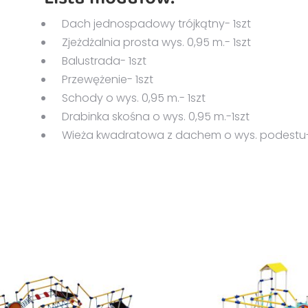
Dach jednospadowy trójkątny- 1szt
Zjeżdżalnia prosta wys. 0,95 m.- 1szt
Balustrada- 1szt
Przewężenie- 1szt
Schody o wys. 0,95 m.- 1szt
Drabinka skośna o wys. 0,95 m.-1szt
Wieża kwadratowa z dachem o wys. podestu- 0