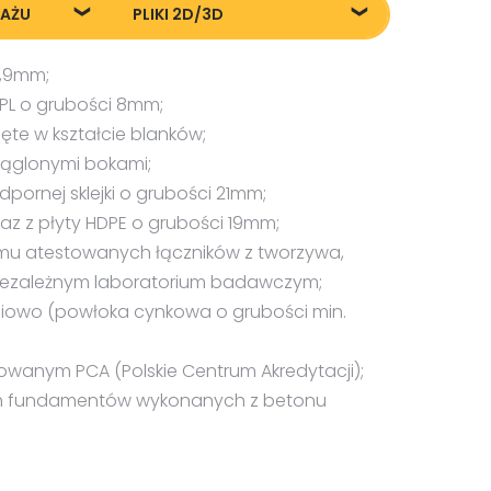
TAŻU
PLIKI 2D/3D
żu
72002_Zestaw-Avenir-
2,9mm;
20240805
PL o grubości 8mm;
te w kształcie blanków;
rąglonymi bokami;
ornej sklejki o grubości 21mm;
az z płyty HDPE o grubości 19mm;
mu atestowanych łączników z tworzywa,
iezależnym laboratorium badawczym;
iowo (powłoka cynkowa o grubości min.
owanym PCA (Polskie Centrum Akredytacji);
ch fundamentów wykonanych z betonu