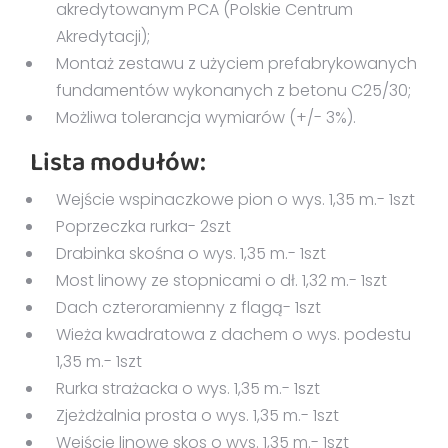
akredytowanym PCA (Polskie Centrum
Akredytacji);
Montaż zestawu z użyciem prefabrykowanych
fundamentów wykonanych z betonu C25/30;
Możliwa tolerancja wymiarów (+/- 3%).
Lista modułów:
Wejście wspinaczkowe pion o wys. 1,35 m.- 1szt
Poprzeczka rurka- 2szt
Drabinka skośna o wys. 1,35 m.- 1szt
Most linowy ze stopnicami o dł. 1,32 m.- 1szt
Dach czteroramienny z flagą- 1szt
Wieża kwadratowa z dachem o wys. podestu
1,35 m.- 1szt
Rurka strażacka o wys. 1,35 m.- 1szt
Zjeżdżalnia prosta o wys. 1,35 m.- 1szt
Wejście linowe skos o wys. 1,35 m.- 1szt