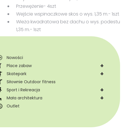
Przewężenie- 4szt
Wejście wspinaczkowe skos o wys. 1,35 m.- 1szt
Wieża kwadratowa bez dachu o wys. podestu
1,35 m.- 1szt
Nowości
+
Place zabaw
+
Skatepark
Siłownie Outdoor fitness
+
Sport i Rekreacja
+
Mała architektura
Outlet