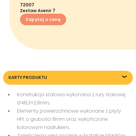
72007
Zestaw Avenir 7
Zapytaj o cenę
KARTY PRODUKTU
72007_Zestaw-Avenir-7_KT20240618
Konstrukcja stalowa wykonana z rury stalowej
Ø48,3×2,9mm,
Elementy powierzchniowe wykonane z płyty
HPL o grubości 8mm oraz wykończone
kolorowym nadrukiem,
Zwieńczenia wież wycięte w kształcie blanków;