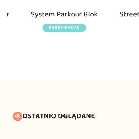
our
System Parkour Blok
Stree
89910-89920
OSTATNIO OGLĄDANE