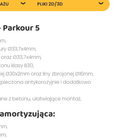
TAŻU
PLIKI 2D/3D
rkout-
88505_Street-workout-
40717
parkour-5_20240717
 Parkour 5
mm,
ury Ø33,7x4mm,
 oraz Ø33,7x4mm,
nu klasy B30,
j Ø30x2mm oraz liny zbrojonej Ø16mm,
zpieczona antykorozyjnie i dodatkowo
ne z betonu, ułatwiające montaż,
 amortyzująca:
0mm,
mm,