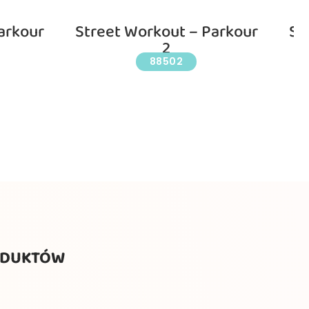
arkour
Street Workout – Parkour
St
2
88502
ODUKTÓW