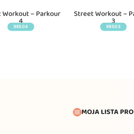
t Workout – Parkour
Street Workout – P
4
3
88504
88503
MOJA LISTA PR