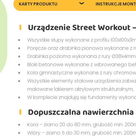
KARTY PRODUKTU
INSTRUKCJE MON
88505_Street-workout-
88505_Street-wo
parkour-5_KT20240717
parkour-5_IM202
Urządzenie Street Workout –
Wszystkie słupy wykonane z profilu 100x100x3
Poręcze oraz drabinka pionowa wykonane z r
Drabinka pozioma wykonana z rury Ø38x4mm
Bloki betonowe wykonane z wibrowanego beto
Koła gimnastyczne wykonane z rury chromowe
Wszystkie elementy stalowe urządzenia zabe
malowane lakierem akrylowym strukturalnym,
W komplecie znajdują się fundamenty wykona
Dopuszczalna nawierzchnia
Kora – ziarno 20 do 80 mm, grubość min. 20
Wióry – ziarno 5 do 30 mm, grubość min. 200