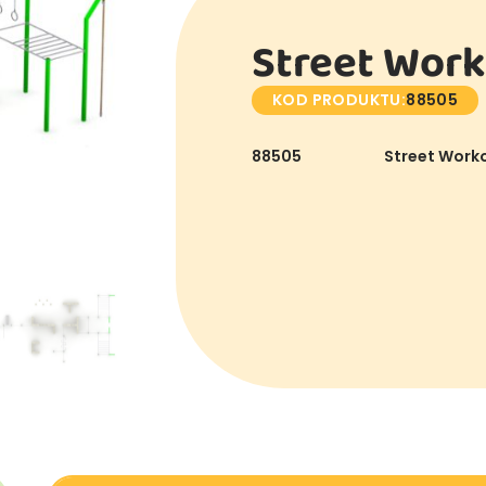
Street Work
KOD PRODUKTU:
88505
88505
Street Worko