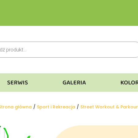
SERWIS
GALERIA
KOLO
Jesteś tutaj:
Strona główna
Sport i Rekreacja
Street Workout & Parkour