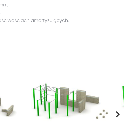
0mm,
,
aściwościach amortyzujących.