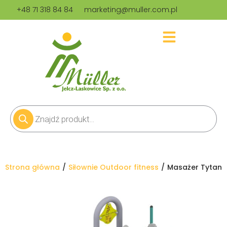
+48 71 318 84 84
marketing@muller.com.pl
Jesteś tutaj:
Strona główna
Siłownie Outdoor fitness
Masażer Tytan