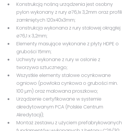
Konstrukcją nośną urządzenia jest osobny
pylon wykonany z rury ø76,1x 3,2mm oraz profili
zamkniętych 120x40x3mm;
Konstrukcja wykonana z rury stalowej okrągłej
ø76,1 x 3,2mm;
Elementy masujące wykonane z płyty HDPE o
grubości 15mm;
Uchwyty wykonane z rury w osłonie z
tworzywa sztucznego;
Wszystkie elementy stalowe ocynkowane
ogniowo (powłoka cynkowa o grubości min.
100 µm) oraz malowana proszkowo;
Urządzenie certyfikowane w systemie
akredytowanym PCA (Polskie Centrum
Akredytacji);
Montaż zestawu z użyciem prefabrykowanych
fundamentów wykonanych z betonu C25/30;