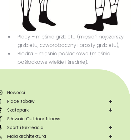
Plecy – mięśnie grzbietu (mięsień najszerszy
grzbietu, czworoboczny i prosty grzbietu),
Biodra – mięśnie pośladkowe (mięśnie
pośladkowe wielkie i średnie).
Nowości
+
Place zabaw
+
Skatepark
Siłownie Outdoor fitness
+
Sport i Rekreacja
+
Mała architektura