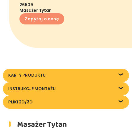
26509
Masażer Tytan
Zapytaj o cenę
KARTY PRODUKTU
26509_Masazer_KT20240124
INSTRUKCJE MONTAŻU
Instrukcja montażu
PLIKI 2D/3D
Pliki DXF/DWG 26509
Masażer Tytan
Pliki FBX