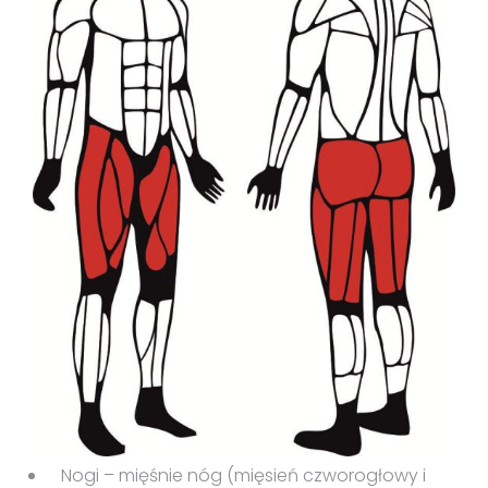
Nogi – mięśnie nóg (mięsień czworogłowy i