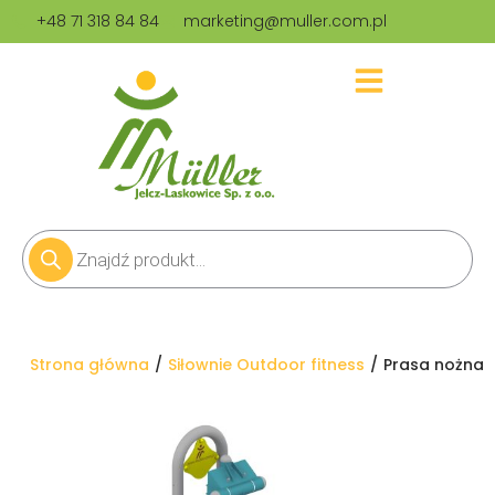
+48 71 318 84 84
marketing@muller.com.pl
Jesteś tutaj:
Strona główna
Siłownie Outdoor fitness
Prasa nożna