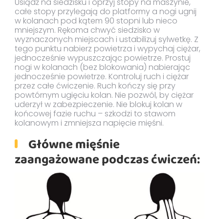
Usiądź na siedzisku i oprzyj stopy na maszynie,
całe stopy przylegają do platformy a nogi ugnij
w kolanach pod kątem 90 stopni lub nieco
mniejszym. Rękoma chwyć siedzisko w
wyznaczonych miejscach i ustabilizuj sylwetkę. Z
tego punktu nabierz powietrza i wypychaj ciężar,
jednocześnie wypuszczając powietrze. Prostuj
nogi w kolanach (bez blokowania) nabierając
jednocześnie powietrze. Kontroluj ruch i ciężar
przez całe ćwiczenie. Ruch kończy się przy
powtórnym ugięciu kolan. Nie pozwól, by ciężar
uderzył w zabezpieczenie. Nie blokuj kolan w
końcowej fazie ruchu – szkodzi to stawom
kolanowym i zmniejsza napięcie mięśni.
Główne mięśnie
zaangażowane podczas ćwiczeń: