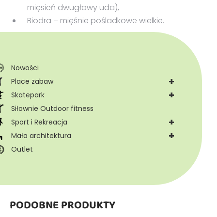
mięsień dwugłowy uda),
Biodra – mięśnie pośladkowe wielkie.
Nowości
+
Place zabaw
+
Skatepark
Siłownie Outdoor fitness
+
Sport i Rekreacja
+
Mała architektura
Outlet
PODOBNE PRODUKTY