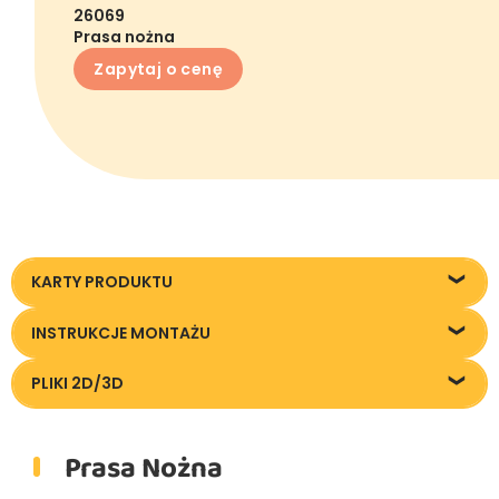
26069
Prasa nożna
Zapytaj o cenę
KARTY PRODUKTU
26069_Prasa-nozna_KT20240124
INSTRUKCJE MONTAŻU
Instrukcja montażu
PLIKI 2D/3D
Pliki DXF/DWG 26069
Prasa Nożna
Pliki FBX