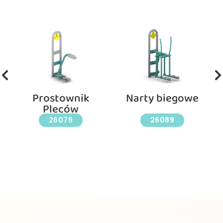
Prostownik
Narty biegowe
Pleców
26079
26089