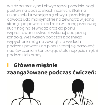
Wejdź na maszynę i chwyć rączki przednie. Nogi
postaw na podstawkach nożnych. Stań na
urządzeniu i trzymając się chwytu przedniego
odwódź uda maksymalnie na zewnątrz w jedną
stronę i po powrocie od razu w stronę przeciwną.
Ruch nóg na zewnątrz oraz do pionu
wyprostowanej sylwetki wykonuj pod pełną
kontrolą. Weź wdech podczas bocznego
wypychania nóg na zewnątrz a wydech
podczas powrotu do pionu. Staraj się panować
nad ćwiczeniem kontrolując stałe napięcie mięśni
podczas ich pracy.
Główne mięśnie
zaangażowane podczas ćwiczeń: