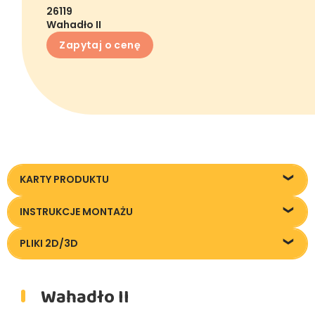
26119
Wahadło II
Zapytaj o cenę
KARTY PRODUKTU
26119_Wahadlo-II_KT20240314
INSTRUKCJE MONTAŻU
Instrukcja montażu
PLIKI 2D/3D
Pliki DXF/DWG 26119
Wahadło II
Pliki FBX
Pliki OBJ