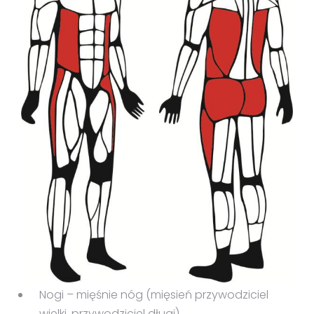
Nogi – mięśnie nóg (mięsień przywodziciel
wielki, przywodziciel długi),