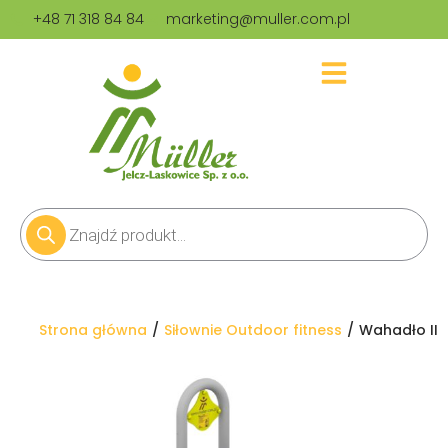
+48 71 318 84 84
marketing@muller.com.pl
Jesteś tutaj:
Strona główna
Siłownie Outdoor fitness
Wahadło II