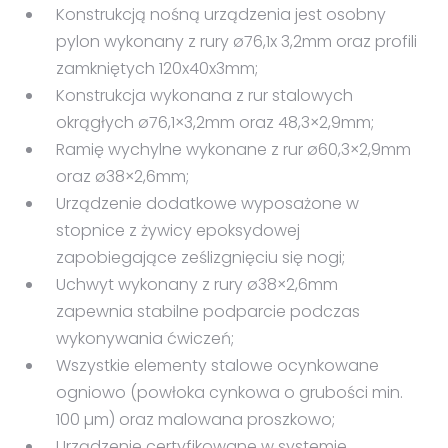
Konstrukcją nośną urządzenia jest osobny
pylon wykonany z rury ø76,1x 3,2mm oraz profili
zamkniętych 120x40x3mm;
Konstrukcja wykonana z rur stalowych
okrągłych ø76,1×3,2mm oraz 48,3×2,9mm;
Ramię wychylne wykonane z rur ø60,3×2,9mm
oraz ø38×2,6mm;
Urządzenie dodatkowe wyposażone w
stopnice z żywicy epoksydowej
zapobiegające ześlizgnięciu się nogi;
Uchwyt wykonany z rury ø38×2,6mm
zapewnia stabilne podparcie podczas
wykonywania ćwiczeń;
Wszystkie elementy stalowe ocynkowane
ogniowo (powłoka cynkowa o grubości min.
100 µm) oraz malowana proszkowo;
Urządzenie certyfikowane w systemie