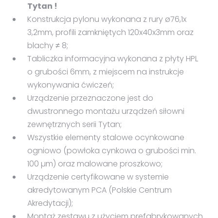
Tytan !
Konstrukcja pylonu wykonana z rury ø76,1x
3,2mm, profili zamkniętych 120x40x3mm oraz
blachy ≠ 8;
Tabliczka informacyjna wykonana z płyty HPL
o grubości 6mm, z miejscem na instrukcje
wykonywania ćwiczeń;
Urządzenie przeznaczone jest do
dwustronnego montażu urządzeń siłowni
zewnętrznych serii Tytan;
Wszystkie elementy stalowe ocynkowane
ogniowo (powłoka cynkowa o grubości min.
100 µm) oraz malowane proszkowo;
Urządzenie certyfikowane w systemie
akredytowanym PCA (Polskie Centrum
Akredytacji);
Montaż zestawu z użyciem prefabrykowanych