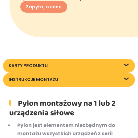
Zapytaj o cenę
KARTY PRODUKTU
26000_Pylon-dwustanowiskowy_KT20240124
INSTRUKCJE MONTAŻU
Instrukcja montażu
Pylon montażowy na 1 lub 2
urządzenia siłowe
Pylon jest elementem niezbędnym do
montażu wszystkich urządzeń z serii