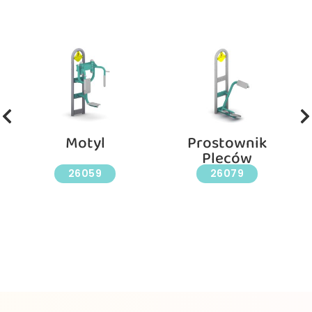
Motyl
Prostownik
Pleców
26059
26079