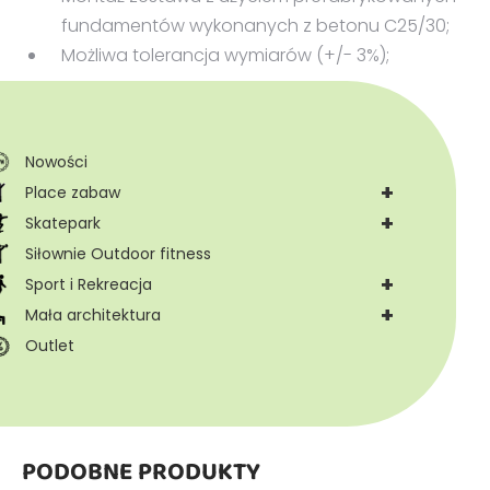
fundamentów wykonanych z betonu C25/30;
Możliwa tolerancja wymiarów (+/- 3%);
Nowości
+
Place zabaw
+
Skatepark
Siłownie Outdoor fitness
+
Sport i Rekreacja
+
Mała architektura
Outlet
PODOBNE PRODUKTY